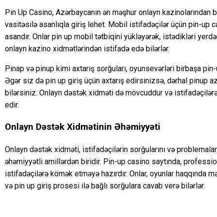
Pin Up Casino, Azərbaycanın ən məşhur onlayn kazinolarından bir
vasitəsilə asanlıqla giriş lehet. Mobil istifadəçilər üçün pin-up 
asandır. Onlar pin up mobil tətbiqini yükləyərək, istədikləri yerdə
onlayn kazino xidmətlərindən istifadə edə bilərlər.
Pinap və pinup kimi axtarış sorğuları, oyunsevərləri birbaşa pin-
Əgər siz də pin up giriş üçün axtarış edirsinizsə, dərhal pinup a
bilərsiniz. Onlayn dəstək xidməti də mövcuddur və istifadəçilə
edir.
Onlayn Dəstək Xidmətinin Əhəmiyyəti
Onlayn dəstək xidməti, istifadəçilərin sorğularını və problemalar
əhəmiyyətli amillərdən biridir. Pin-up casino saytında, profess
istifadəçilərə kömək etməyə hazırdır. Onlar, oyunlar haqqında 
və pin up giriş prosesi ilə bağlı sorğulara cavab verə bilərlər.