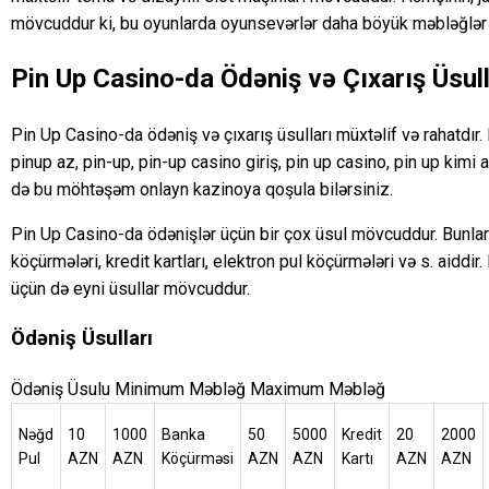
mövcuddur ki, bu oyunlarda oyunsevərlər daha böyük məbləğlər q
Pin Up Casino-da Ödəniş və Çıxarış Üsull
Pin Up Casino-da ödəniş və çıxarış üsulları müxtəlif və rahatdır. P
pinup az, pin-up, pin-up casino giriş, pin up casino, pin up kimi ax
də bu möhtəşəm onlayn kazinoya qoşula bilərsiniz.
Pin Up Casino-da ödənişlər üçün bir çox üsul mövcuddur. Bunlar
köçürmələri, kredit kartları, elektron pul köçürmələri və s. aiddir.
üçün də eyni üsullar mövcuddur.
Ödəniş Üsulları
Ödəniş Üsulu Minimum Məbləğ Maximum Məbləğ
Nəğd
10
1000
Banka
50
5000
Kredit
20
2000
Pul
AZN
AZN
Köçürməsi
AZN
AZN
Kartı
AZN
AZN