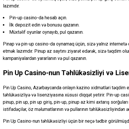
lazımdır.
Pin-up casino-da hesab açın.
İlk depozit edin və bonusu qazanın.
Müxtəlif oyunlar oynayıb, pul qazanın.
Pinap və pin-up casino-da oynamaq üçün, sizə yalnız internetə çı
etmək lazımdır. Pinup az saytını ziyarət edərək, sizə təqdim ol
kampaniyalardan yararlanın və pul qazanın.
Pin Up Casino-nun Təhlükəsizliyi və Lise
Pin Up Casino, Azərbaycanda onlayn kazino xidmətləri təqdim ed
təhlükəsizliyə və lisenziyasına xüsusi diqqət yetirir. Pin-up casi
pinup, pin up, pin up giriş, pin-up, pinup az kimi axtarış sorğuları
istifadəçilər, öz məlumatlarının və pullarının təhlükəsizliyindən əm
Pin Up Casino-nun təhlükəsizliyi üçün bir neçə tədbir görülmüşd