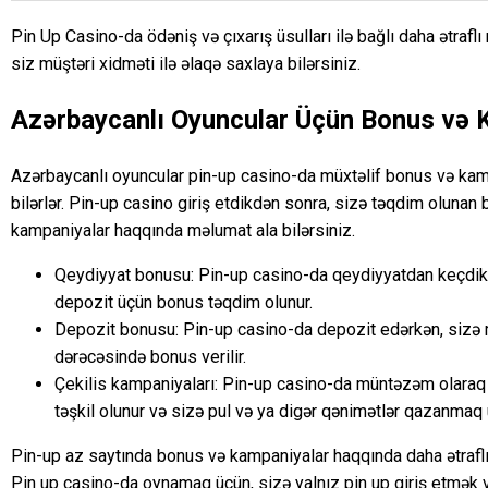
Pin Up Casino-da ödəniş və çıxarış üsulları ilə bağlı daha ətraf
siz müştəri xidməti ilə əlaqə saxlaya bilərsiniz.
Azərbaycanlı Oyuncular Üçün Bonus və 
Azərbaycanlı oyuncular pin-up casino-da müxtəlif bonus və kam
bilərlər. Pin-up casino giriş etdikdən sonra, sizə təqdim olunan 
kampaniyalar haqqında məlumat ala bilərsiniz.
Qeydiyyat bonusu: Pin-up casino-da qeydiyyatdan keçdikd
depozit üçün bonus təqdim olunur.
Depozit bonusu: Pin-up casino-da depozit edərkən, sizə
dərəcəsində bonus verilir.
Çekilis kampaniyaları: Pin-up casino-da müntəzəm olaraq 
təşkil olunur və sizə pul və ya digər qənimətlər qazanmaq ü
Pin-up az saytında bonus və kampaniyalar haqqında daha ətraflı 
Pin up casino-da oynamaq üçün, sizə yalnız pin up giriş etmə