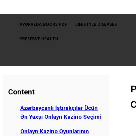
AYURVEDA BOOKS PDF
LIFESTYLE DISEASES
PRESERVE HEALTH
P
Content
C
Azərbaycanlı İştirakçılar Üçün
Ən Yaxşı Onlayn Kazino Seçimi
Onlayn Kazino Oyunlarının